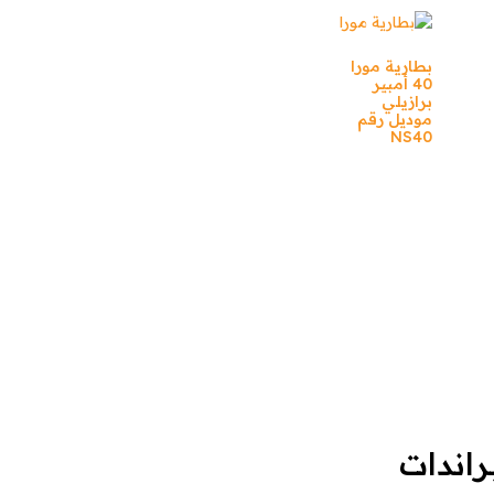
بطارية مورا
40 أمبير
برازيلي
موديل رقم
NS40
براندات