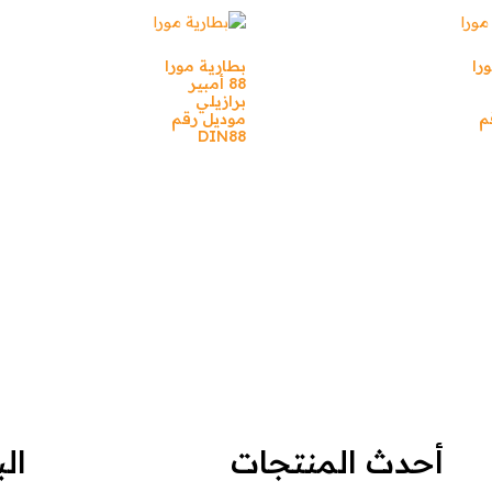
را
بطارية مورا
88 أمبير
برازيلي
م
موديل رقم
DIN88
أحدث المنتجات
ال