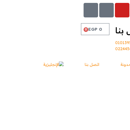
بنا
EGP
0
0
010139
022445
مدونة
اتصل بنا