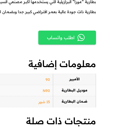
بطارية “مورا” البرازيلية التي يستخدمها أكبر مصنعي السيا
بطارية ذات جودة عالية بعمر افتراضي كبير جدا وبضمان 15 شهر.
اطلب واتساب
معلومات إضافية
الأمبير
90
موديل البطارية
N90
ضمان البطارية
15 شهر
منتجات ذات صلة