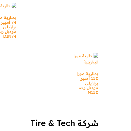
بطارية مو
74 أمبير
برازيلي
موديل رق
DIN74
بطارية مورا
150 أمبير
برازيلي
موديل رقم
N150
شركة Tire & Tech