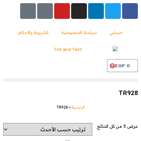
حسابي
سياسة الخصوصية
الشروط والاحكام
EGP
0
0
TR928
الرئيسية
»
TR928
عرض ⁦5⁩ من كل النتائج